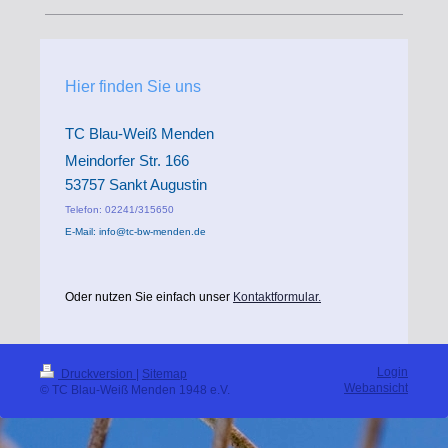
Hier finden Sie uns
TC Blau-Weiß Menden
Meindorfer Str. 166
53757 Sankt Augustin
Telefon: 02241/315650
E-Mail: info@tc-bw-menden.de
Oder nutzen Sie einfach unser
Kontaktformular.
Login
Druckversion
|
Sitemap
Webansicht
© TC Blau-Weiß Menden 1948 e.V.