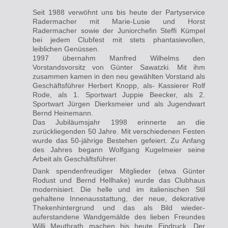
Seit 1988 verwöhnt uns bis heute der Partyservice
Radermacher mit Marie-Lusie und Horst
Radermacher sowie der Juniorchefin Steffi Kümpel
bei jedem Clubfest mit stets
phantasievollen,
leiblichen
Genüssen.
1997 übernahm Manfred Wilhelms den
Vorstandsvorsitz von Günter Sawatzki. Mit ihm
zusammen kamen in den neu gewählten Vorstand als
Geschäftsführer Herbert Knopp, als- Kassierer Rolf
Rode, als 1. Sportwart Juppie Beecker, als 2.
Sportwart Jürgen Dierksmeier und als Jugendwart
Bernd Heinemann.
Das Jubiläumsjahr 1998 erinnerte an die
zurückliegenden 50 Jahre. Mit verschiedenen Festen
wurde das 50-jährige Bestehen gefeiert. Zu Anfang
des Jahres begann Wolfgang Kugelmeier
seine
Arbeit als
Geschäftsführer.
Dank spendenfreudiger Mitglieder (etwa Günter
Rodust und Bernd Hellhake) wurde das Clubhaus
modernisiert. Die helle und im italienischen Stil
gehaltene Innenausstattung,
der neue, dekorative
Thekenhintergrund und das als Bild wieder-
auferstandene Wandgemälde des lieben Freundes
Willi Meuthrath machen bis heute Eindruck. Der