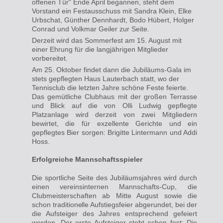
offenen Tür“ Ende April begannen, steht dem
Vorstand ein Festausschuss mit Sandra Klein, Elke
Urbschat, Günther Dennhardt, Bodo Hübert, Holger
Conrad und Volkmar Geiler zur Seite.
Derzeit wird das Sommerfest am 15. August mit
einer Ehrung für die langjährigen Mitglieder
vorbereitet.
Am 25. Oktober findet dann die Jubiläums-Gala im
stets gepflegten Haus Lauterbach statt, wo der
Tennisclub die letzten Jahre schöne Feste feierte.
Das gemütliche Clubhaus mit der großen Terrasse
und Blick auf die von Olli Ludwig gepflegte
Platzanlage wird derzeit von zwei Mitgliedern
bewirtet, die für exzellente Gerichte und ein
gepflegtes Bier sorgen: Brigitte Lintermann und Addi
Hoss.
Erfolgreiche Mannschaftsspieler
Die sportliche Seite des Jubiläumsjahres wird durch
einen
vereinsinternen
Mannschafts-Cup, die
Clubmeisterschaften ab Mitte August sowie die
schon
traditionelle Aufstiegsfeier
abgerundet, bei der
die Aufsteiger des Jahres entsprechend gefeiert
werden. Der erste Aufsteiger steht schon fest: Die