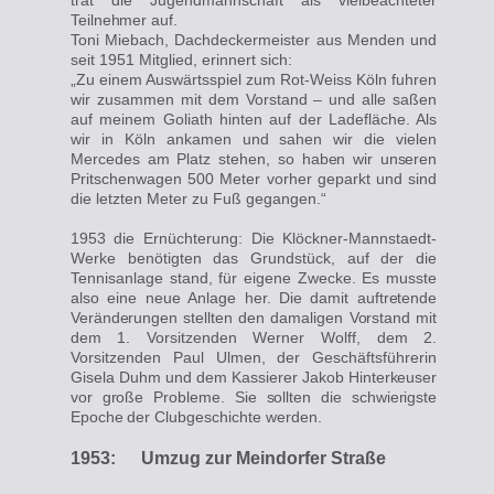
Teilnehmer
auf.
Toni Miebach, Dachdeckermeister aus Menden und
seit 1951 Mitglied, erinnert sich:
„Zu einem Auswärtsspiel zum Rot-Weiss Köln fuhren
wir zusammen mit dem Vorstand – und alle saßen
auf meinem Goliath hinten auf der Ladefläche. Als
wir in Köln ankamen und sahen wir die vielen
Mercedes am Platz stehen, so
haben wir
unseren
Pritschenwagen 500 Meter vorher geparkt und sind
die letzten Meter zu Fuß gegangen.“
1953 die Ernüchterung: Die Klöckner-Mannstaedt-
Werke benötigten das Grundstück, auf der die
Tennisanlage stand, für eigene Zwecke. Es musste
also eine neue Anlage her. Die damit
auftretende
Veränderungen stellten
den damaligen
Vorstand
mit
dem
1. Vorsitzenden Werner Wolff, dem 2.
Vorsitzenden Paul Ulmen, der Geschäftsführerin
Gisela Duhm
und dem
Kassierer Jakob
Hinterkeuser
vor große
Probleme.
Sie
sollten
die
schwierigste
Epoche der
Clubgeschichte werden.
1953: Umzug
zur Meindorfer Straße