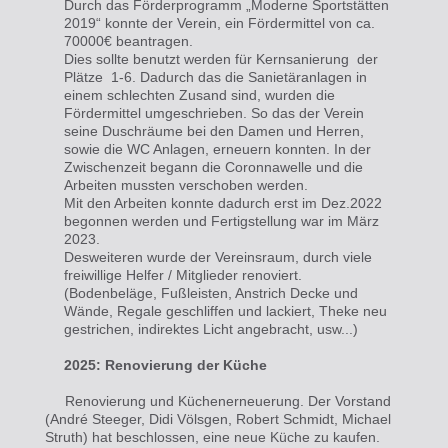
Durch das Förderprogramm „Moderne Sportstätten
2019“ konnte der Verein, ein Fördermittel von ca.
70000€ beantragen.
Dies sollte benutzt werden für Kernsanierung der
Plätze 1-6. Dadurch das die Sanietäranlagen in
einem schlechten Zusand sind, wurden die
Fördermittel umgeschrieben. So das der Verein
seine Duschräume bei den Damen und Herren,
sowie die WC Anlagen, erneuern konnten. In der
Zwischenzeit begann die Coronnawelle und die
Arbeiten mussten verschoben werden.
Mit den Arbeiten konnte dadurch erst im Dez.2022
begonnen werden und Fertigstellung war im März
2023.
Desweiteren wurde der Vereinsraum, durch viele
freiwillige Helfer / Mitglieder renoviert.
(Bodenbeläge, Fußleisten, Anstrich Decke und
Wände, Regale geschliffen und lackiert, Theke neu
gestrichen, indirektes Licht angebracht, usw...)
2025: Renovierung der Küche
Renovierung und Küchenerneuerung. Der Vorstand
(André Steeger, Didi Völsgen, Robert Schmidt, Michael
Struth) hat beschlossen, eine neue Küche zu kaufen.