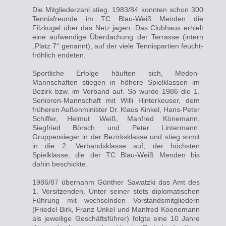
Die Mitgliederzahl stieg. 1983/84 konnten schon 300
Tennisfreunde im TC Blau-Weiß Menden die
Filzkugel über das Netz jagen. Das Clubhaus erhielt
eine aufwendige Überdachung der Terrasse (intern
„Platz 7“ genannt), auf der viele Tennispartien feucht-
fröhlich endeten.
Sportliche Erfolge häuften sich, Meden-
Mannschaften stiegen in höhere Spielklassen im
Bezirk bzw. im Verband auf. So wurde
1986
die 1.
Senioren-Mannschaft mit Willi Hinterkeuser, dem
früheren Außenminister Dr. Klaus Kinkel, Hans-Peter
Schiffer, Helmut Weiß, Manfred Könemann,
Siegfried Börsch und Peter Lintermann.
Gruppensieger
in
der
Bezirksklasse und stieg somit
in die 2. Verbandsklasse auf, der höchsten
Spielklasse, die der TC Blau-Weiß Menden bis
dahin beschickte.
1986/87 übernahm Günther Sawatzki das Amt des
1. Vorsitzenden. Unter seiner stets diplomatischen
Führung mit
wechselnden
Vorstands
mitgliedern
(Friedel Birk, Franz Unkel und Manfred Koenemann
als jeweilige Geschäftsführer) folgte eine 10 Jahre