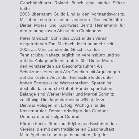
Geschäftsführer Roland Busch eine starke Stütze
hatte.
2003 übernahm Guido Lindlar den Vorstandsvorsitz.
Mit ihm sorgten unter anderem Geschäftsführer
Dieter Moers
und Sportwart
Bernd
Heinemann für
den
reibungslosen Ablauf des Clublebens.
Peter Miebach, Sohn des 1951 in den Verein
eingetretenen Toni Miebach, leitet nunmehr seit
2005 als Vorsitzender die Geschicke des
Tennisclubs. Nahezu täglich im Vereinsbüro und so
auf der Anlage präsent, unterstützt Dieter Moers
den Vorsitzenden als Geschäfts führer. Als
Schatzmeister schaut Alla Gnedina mit Argusaugen
auf die Kosten. Auch der Tennisclub leidet unter
hohen
Energie-
und Wasserpreisen. Sparen
ist
deshalb das oberste Gebot. Für die sportlichen
Belange sind
Werner Müller
und Marcel Schmitz
zuständig.
Die Jugendarbeit bewältigt derzeit
Dietmar Völsgen mit Erfolg. Wichtig sind die
Kassenprüfer: Derzeit erledigen das Günther
Dennhardt und Holger Conrad.
Für die Festivitäten zum
60jährigen Bestehen
des
Vereins, die mit dem traditionellen Saisonauftakt
Mitte April und einem gut besuchten „Tag der