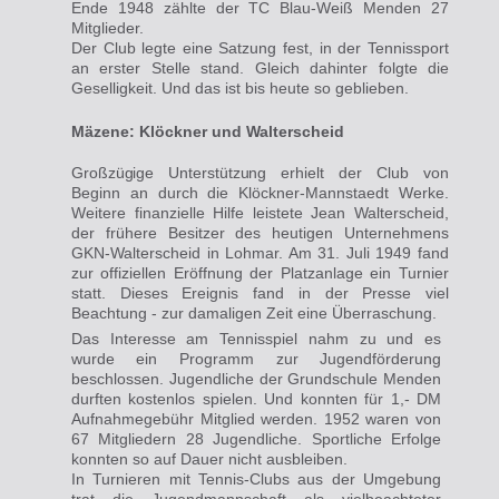
Ende 1948 zählte der TC Blau-Weiß Menden 27
Mitglieder.
Der Club legte eine Satzung fest, in der Tennissport
an erster Stelle stand. Gleich dahinter folgte die
Geselligkeit. Und das ist bis heute so geblieben.
Mäzene: Klöckner und Walterscheid
Großzügige
Unterstützung
erhielt der Club von
Beginn an durch die Klöckner-Mannstaedt Werke.
Weitere finanzielle Hilfe leistete Jean Walterscheid,
der frühere Besitzer des heutigen Unternehmens
GKN-Walterscheid in Lohmar. Am 31. Juli 1949 fand
zur offiziellen Eröffnung der Platzanlage ein Turnier
statt. Dieses Ereignis fand in der Presse viel
Beachtung - zur damaligen Zeit eine Überraschung.
Das Interesse am Tennisspiel nahm zu und es
wurde ein Programm zur Jugendförderung
beschlossen. Jugendliche der Grundschule Menden
durften kostenlos spielen. Und konnten für 1,- DM
Aufnahmegebühr Mitglied werden. 1952 waren von
67 Mitgliedern 28 Jugendliche. Sportliche Erfolge
konnten so auf Dauer nicht ausbleiben.
In Turnieren mit Tennis-Clubs aus der Umgebung
trat die Jugendmannschaft als vielbeachteter