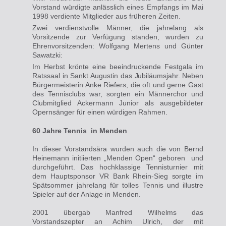
Vorstand würdigte anlässlich eines Empfangs im Mai
1998 verdiente Mitglieder aus früheren Zeiten.
Zwei verdienstvolle Männer, die jahrelang als
Vorsitzende zur Verfügung standen, wurden zu
Ehrenvorsitzenden: Wolfgang Mertens und Günter
Sawatzki:
Im Herbst krönte eine beeindruckende Festgala im
Ratssaal in Sankt Augustin das
Jubiläumsjahr.
Neben
Bürgermeisterin Anke Riefers, die oft und gerne Gast
des Tennisclubs war, sorgten ein Männerchor und
Clubmitglied Ackermann Junior als ausgebildeter
Opernsänger für einen würdigen Rahmen.
60 Jahre Tennis in Menden
In dieser Vorstandsära wurden auch die von Bernd
Heinemann initiierten „Menden Open“ geboren und
durchgeführt. Das hochklassige Tennisturnier mit
dem Hauptsponsor VR Bank
Rhein-Sieg sorgte
im
Spätsommer jahrelang für tolles Tennis und illustre
Spieler auf der Anlage in Menden.
2001 übergab Manfred Wilhelms das
Vorstandszepter an Achim Ulrich, der mit