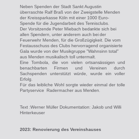
Neben Spenden der Stadt Sankt Augustin
überraschte Ralf Braß von der Zweigstelle Menden
der Kreissparkasse Köln mit einer 1000 Euro-
Spende für die Jugendarbeit
des Tennisclubs.
Der
Vorsitzende Peter Miebach
bedankte sich bei
allen
Spendern, unter anderem auch bei
der
Feuerwehr Menden, für
die Großzügigkeit.
Die vom
Festausschuss des Clubs hervorragend organisierte
Gala wurde von der Musikgruppe "Wahnsinn total"
aus Menden musikalisch
toll untermalt.
Eine Tombola, die von vielen
ortsansässigen und
benachbarten Firmen und Vereinen durch
Sachspenden unterstützt würde, wurde ein
voller
Erfolg.
Für das leibliche Wohl sorgte wieder einmal der tolle
Partyservice Radermacher
aus Menden.
Text :Werner Müller Dokumentation: Jakob und Willi
Hinterkeuser
2023: Renovierung des Vereinshauses