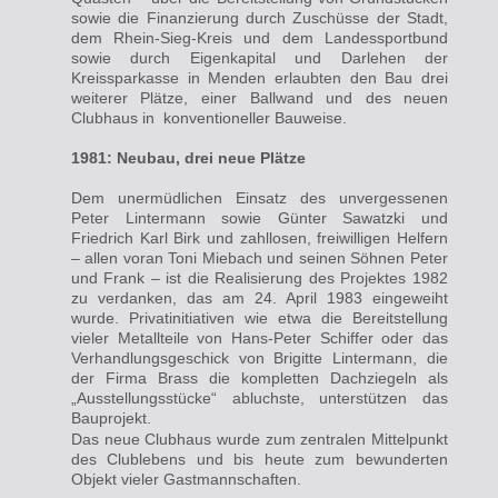
sowie die Finanzierung durch Zuschüsse der Stadt,
dem Rhein-Sieg-Kreis und dem Landessportbund
sowie durch Eigenkapital und Darlehen der
Kreissparkasse in Menden erlaubten den Bau drei
weiterer Plätze, einer Ballwand und des
neuen
Clubhaus
in konventioneller Bauweise.
1981: Neubau, drei neue Plätze
Dem unermüdlichen Einsatz des unvergessenen
Peter Lintermann sowie Günter Sawatzki und
Friedrich Karl Birk und zahllosen, freiwilligen Helfern
– allen voran Toni Miebach und seinen Söhnen Peter
und Frank – ist die Realisierung des Projektes 1982
zu verdanken, das am 24. April 1983 eingeweiht
wurde. Privatinitiativen wie etwa die Bereitstellung
vieler Metallteile von Hans-Peter Schiffer oder das
Verhandlungsgeschick von Brigitte Lintermann, die
der Firma Brass die kompletten Dachziegeln als
„Ausstellungsstücke“ abluchste, unterstützen das
Bauprojekt.
Das neue Clubhaus wurde zum zentralen Mittelpunkt
des Clublebens und bis heute zum bewunderten
Objekt vieler Gastmannschaften.