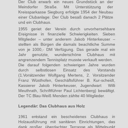
Der Club erwarb ein neues Grundstück an der
Meindorfer Straße. Mit Unterstützung der
Kreissparkasse Siegburg erfolgte 1954 der Neubau
einer Clubanlage. Der Club besaß danach 2 Plätze
und ein Clubhaus.
1955 geriet der Verein durch unvorhersehbare
Ereignisse in finanzielle Schwierigkeiten. Sieben
Mitglieder – unter anderem Jakob Hinterkeuser –
stellten als Bürgen die damals beachtliche Summe
von je 1000,- DM Verfügung. Das gerade mal ein
Jahr genutzte, wunderschöne Clubhaus mit
angrenzendem Tennisplatz musste verkauft werden.
Die darauf folgenden
schwierigen Jahre wurden
durch selbstlosen Einsatz des
Vorstands
(1.Vorsitzender
Wolfgang Mertens, 2. Vorsitzender
Franz Wüsthofen, Geschäftsführer B. Kur-scheidt,
Kassierer Jakob Hinterkeuser, Jugendwart Willi
Meuthrath, Schriftführer Paul Lichtenberg) bewältigt.
Der TC Blau-Weiß Menden zählte 40 Mitglieder.
Legendär: Das Clubhaus aus Holz
1961 entstand ein
bescheidenes Clubhaus in
Holzausführung mit sanitären Einrichtungen, das
dank großer, überdachter Terrasse als Mittelpunkt