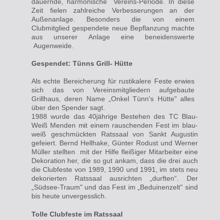
dauernde, harmonische Vereins-Periode. In diese
Zeit fielen zahlreiche Verbesserungen an der
Außenanlage. Besonders die von einem
Clubmitglied gespendete neue Bepflanzung machte
aus unserer Anlage eine beneidenswerte
Augenweide.
Gespendet: Tünns Grill- Hütte
Als echte Bereicherung für rustikalere Feste erwies
sich das von Vereinsmitgliedern aufgebaute
Grillhaus, deren Name „Onkel Tünn's Hütte" alles
über den Spender sagt.
1988 wurde das 40jährige Bestehen des TC Blau-
Weiß
Menden mit
einem
rauschenden Fest im blau-
weiß geschmückten Ratssaal von Sankt Augustin
gefeiert. Bernd Hellhake, Günter Rodust und Werner
Müller stellten mit der Hilfe fleißiger Mitarbeiter eine
Dekoration her, die so gut ankam, dass die drei auch
die Clubfeste von 1989, 1990 und
1991,
im
stets neu
dekorierten Ratssaal ausrichten
„durften“. Der
„Südsee-Traum" und das Fest im „Beduinenzelt" sind
bis heute unvergesslich.
Tolle Clubfeste im Ratssaal