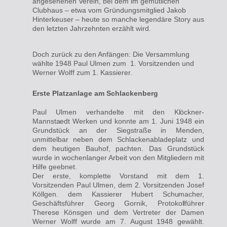
angesehenen Verein, bei dem im gemütlichen
Clubhaus – etwa vom Gründungsmitglied Jakob
Hinterkeuser – heute so manche legendäre Story aus
den letzten Jahrzehnten erzählt wird.
Doch zurück zu den Anfängen: Die Versammlung
wählte 1948 Paul Ulmen zum 1. Vorsitzenden und
Werner Wolff zum 1. Kassierer.
Erste Platzanlage am Schlackenberg
Paul Ulmen verhandelte mit den
Klöckner-
Mannstaedt Werken
und
konnte am 1. Juni 1948 ein
Grundstück an der Siegstraße in Menden,
unmittelbar neben dem Schlackenabladeplatz und
dem heutigen Bauhof, pachten. Das Grundstück
wurde in wochenlanger Arbeit von den Mitgliedern mit
Hilfe geebnet.
Der erste, komplette Vorstand mit dem 1.
Vorsitzenden Paul Ulmen, dem 2. Vorsitzenden Josef
Köllgen. dem Kassierer
Hubert Schumacher,
Geschäftsführer Georg Gornik,
Protokollführer
Therese
Könsgen und dem Vertreter der Damen
Werner Wolff wurde am 7. August 1948 gewählt.