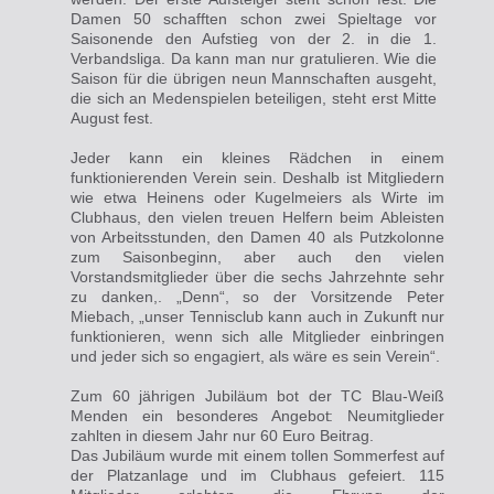
Damen 50 schafften schon zwei Spieltage vor
Saisonende den Aufstieg von der 2. in die 1.
Verbandsliga. Da kann man nur gratulieren. Wie die
Saison für die übrigen neun Mannschaften ausgeht,
die sich an Medenspielen beteiligen, steht erst Mitte
August fest.
Jeder kann ein kleines Rädchen in einem
funktionierenden Verein sein. Deshalb ist Mitgliedern
wie etwa Heinens oder Kugelmeiers als Wirte im
Clubhaus, den vielen treuen Helfern beim Ableisten
von Arbeitsstunden, den Damen 40 als
Putzkolonne
zum
Saisonbeginn, aber auch den vielen
Vorstandsmitglieder über die sechs Jahrzehnte sehr
zu danken,. „Denn“, so der Vorsitzende Peter
Miebach, „unser Tennisclub kann auch in Zukunft nur
funktionieren, wenn sich alle Mitglieder einbringen
und jeder sich so engagiert, als wäre es sein Verein“.
Zum 60 jährigen Jubiläum bot der TC Blau-Weiß
Menden ein
besonderes Angebot:
Neumitglieder
zahlten in diesem Jahr nur 60 Euro Beitrag.
Das Jubiläum wurde mit einem tollen Sommerfest auf
der Platzanlage und im Clubhaus gefeiert. 115