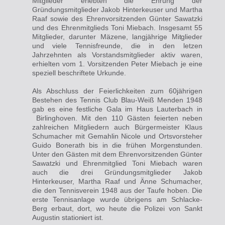
Mitglieder erlebten die Ehrung der
Gründungsmitglieder Jakob Hinterkeuser und Martha
Raaf sowie des Ehrenvorsitzenden Günter Sawatzki
und des Ehrenmitglieds Toni Miebach. Insgesamt 55
Mitglieder, darunter Mäzene, langjährige
Mitglieder
und viele
Tennisfreunde, die in den letzen
Jahrzehnten als Vorstandsmitglieder aktiv waren,
erhielten vom 1. Vorsitzenden Peter Miebach je eine
speziell beschriftete Urkunde.
Als Abschluss der Feierlichkeiten zum 60jährigen
Bestehen des Tennis Club Blau-Weiß Menden 1948
gab es eine festliche Gala im Haus Lauterbach in
Birlinghoven. Mit den 110 Gästen feierten neben
zahlreichen Mitgliedern auch Bürgermeister Klaus
Schumacher mit Gemahlin Nicole und Ortsvorsteher
Guido Bonerath bis in die
frühen Morgenstunden.
Unter den Gästen mit dem Ehrenvorsitzenden Günter
Sawatzki und Ehrenmitglied Toni Miebach waren
auch die drei Gründungsmitglieder Jakob
Hinterkeuser, Martha Raaf und Änne Schumacher,
die den Tennisverein 1948 aus der Taufe hoben. Die
erste Tennisanlage wurde übrigens am Schlacke-
Berg erbaut, dort, wo heute die Polizei von Sankt
Augustin
stationiert ist.