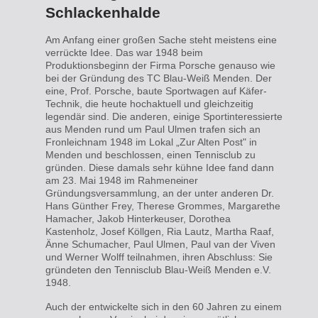
Schlackenhalde
Am Anfang einer großen Sache steht meistens eine
verrückte Idee. Das war 1948 beim
Produktionsbeginn der Firma Porsche genauso wie
bei der Gründung des TC Blau-Weiß Menden. Der
eine, Prof. Porsche, baute Sportwagen auf Käfer-
Technik, die heute hochaktuell und gleichzeitig
legendär sind. Die anderen, einige Sportinteressierte
aus Menden rund um Paul Ulmen trafen sich an
Fronleichnam 1948 im Lokal „Zur Alten Post" in
Menden und beschlossen, einen Tennisclub zu
gründen. Diese damals sehr kühne Idee fand dann
am 23. Mai 1948 im
Rahmeneiner
Gründungsversammlung, an der unter anderen Dr.
Hans Günther Frey, Therese Grommes, Margarethe
Hamacher, Jakob
Hinterkeuser,
Dorothea
Kastenholz, Josef Köllgen, Ria Lautz, Martha Raaf,
Änne Schumacher, Paul Ulmen, Paul van der Viven
und Werner Wolff teilnahmen, ihren Abschluss: Sie
gründeten den Tennisclub Blau-Weiß Menden e.V.
1948.
Auch der entwickelte sich in den 60 Jahren zu einem