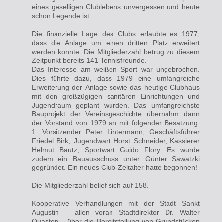
eines geselligen Clublebens unvergessen und heute
schon Legende ist.
Die finanzielle Lage des Clubs erlaubte es 1977,
dass die Anlage um einen dritten Platz erweitert
werden konnte. Die Mitgliederzahl betrug zu diesem
Zeitpunkt bereits 141 Tennisfreunde.
Das Interesse am weißen Sport war ungebrochen.
Dies führte
dazu, dass 1979 eine
umfangreiche
Erweiterung der
Anlage sowie
das
heutige
Clubhaus
mit den großzügigen
sanitären Einrichtungen
und
Jugendraum geplant wurden. Das umfangreichste
Bauprojekt
der Vereinsgeschichte
übernahm dann
der Vorstand von 1979 an mit folgender Besatzung:
1. Vorsitzender Peter Lintermann, Geschäftsführer
Friedel Birk, Jugendwart Horst Schneider, Kassierer
Helmut Bautz, Sportwart Guido Flory. Es wurde
zudem ein Bauausschuss unter Günter Sawatzki
gegründet. Ein neues Club-Zeitalter hatte begonnen!
Die Mitgliederzahl belief sich auf 158.
Kooperative Verhandlungen mit der Stadt Sankt
Augustin – allen voran Stadtdirektor Dr. Walter
Quasten – über die Bereitstellung von Grundstücken